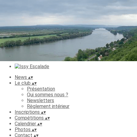
Exporter les lignes sélectionnées
Exporter toutes les colonnes
Exporter uniquement les colonnes affichées
Menu
Ajoutez un logo, un bouton, des réseaux sociaux
Cliquez pour éditer
News
▴
▾
Le club
▴
▾
Présentation
Qui sommes nous ?
Newsletters
Règlement intérieur
Inscriptions
▴
▾
Compétitions
▴
▾
Calendrier
▴
▾
Photos
▴
▾
Contact
▴
▾