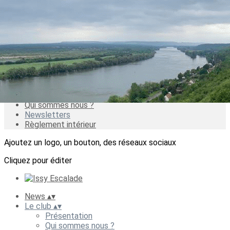
Exporter les lignes sélectionnées
Exporter toutes les colonnes
Exporter uniquement les colonnes affichées
Menu
<
>
Présentation
Qui sommes nous ?
Newsletters
Règlement intérieur
Ajoutez un logo, un bouton, des réseaux sociaux
Cliquez pour éditer
News
▴
▾
Le club
▴
▾
Présentation
Qui sommes nous ?