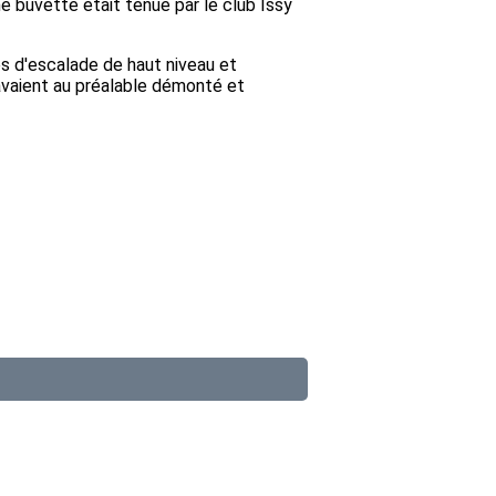
ne buvette était tenue par le club Issy
s d'escalade de haut niveau et
avaient au préalable démonté et